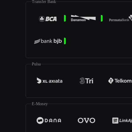
Transfer Bank
Pulsa
E-Money