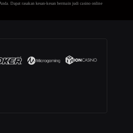
 Anda. Dapat rasakan kesan-kesan bermain judi casino online