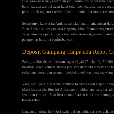
Buat rasakan serunya bermain judi casino online bersama age
baik. Karena saat ini agen kami telah menyediakan servis reg
perlu untuk registrasi terlebih dahulu. mulai bernomor reken
Selanjutnya karena itu Anda sudah siap buat menjalankan daf
Atau Anda bisa dengan cara langsung isilah formulir registras
yang sama dari pada 1 garis vertikal atau serong ke semuanya a
penggemar barunya begitu banyak.
Deposit Gampang Tanpa ada Repot Cum
Paling sedikit deposit bersama agen Gajah 77 ialah Rp 50.000 
kwalitas. Agen kami telah ada jadi satu di antara biro kasino 
sederhana bosan dan nyaman melalui spesifikasi lengkap yang 
Yang pasti yang bisa Anda temukan bersama agen Gajah77 Slot A
Maka karena ada fitur ini Anda dapat melihat apa yang terjadi
sentuhan jari saja. Buat bisa memanfaatkan rincian streaming
bukan robot.
Langsung terima link Opsi syah, paling akhir, serta sebuah ak