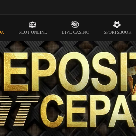
DA
SLOT ONLINE
LIVE CASINO
SPORTSBOOK