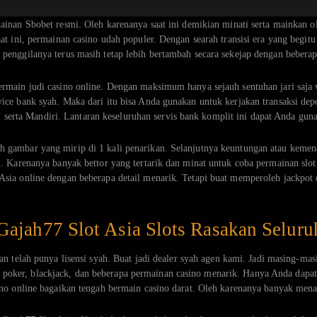
inan Sbobet resmi. Oleh karenanya saat ini demikian minati serta mainkan ol
at ini, permainan casino udah populer. Dengan searah transisi era yang begitu
penggilanya terus masih tetap lebih bertambah secara sekejap dengan beberapa
ermain judi casino online. Dengan maksimum hanya sejauh sentuhan jari saja 
vice bank syah. Maka dari itu bisa Anda gunakan untuk kerjakan transaksi d
rta Mandiri. Lantaran keseluruhan servis bank komplit ini dapat Anda gunak
 gambar yang mirip di 1 kali penarikan. Selanjutnya keuntungan atau kemena
n. Karenanya banyak bettor yang tertarik dan minat untuk coba permainan slo
sia online dengan beberapa detail menarik. Tetapi buat memperoleh jackpot d
 Gajah77 Slot Asia Slots Rasakan Selur
an telah punya lisensi syah. Buat jadi dealer syah agen kami. Jadi masing-ma
ix, poker, blackjack, dan beberapa permainan casino menarik. Hanya Anda dapat 
ino online bagaikan tengah bermain casino darat. Oleh karenanya banyak menar