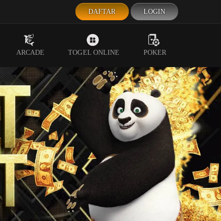
DAFTAR
LOGIN
ARCADE
TOGEL ONLINE
POKER