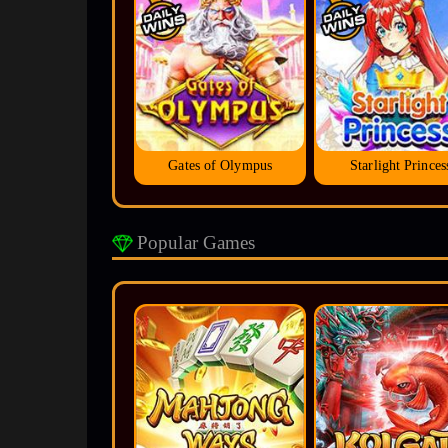
Gates of Olympus
Starlight Princes
Popular Games