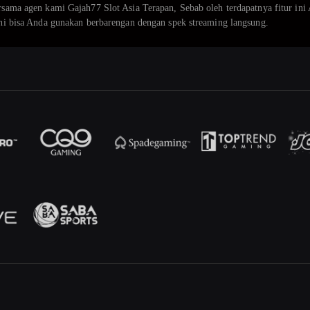
bersama agen kami Gajah77 Slot Asia Terapan, Sebab oleh terdapatnya fitur ini
r ini bisa Anda gunakan berbarengan dengan spek streaming langsung.