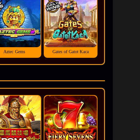
Aztec Gems
Gates of Gatot Kaca