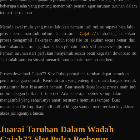
beberapa usaha yang penting menempuh pemain agar taruhan taruhan dalam
tempat permainan.
Metode awal mula yang mesti lakukan pemain judi online supaya bisa lalui
proses permainan judi online. Dalam sarana
Gajah 77
ialah dengan lakukan
proses mengambil. Pekerjaan unduh tools file itu lakukan secara benar. dari
karenakan akan menegaskan sukses pemain untuk sesi proses selanjutnya.
Pemain taruhan dari perlukan menyimak secara betul kegiatan download itu.
Jadi salah satunya situasi menarik buat pemain baca secara betul.
Proses download Gajah77 Slot Pulsa permainan taruhan dapat perankan
pemain dengan mudah. Kembali cara yang enteng itu, masih banyak bentuk
pengaturan buat bisa amati pemain. Biar masih dapat lewat proses main judi
online dengan baik dari internet. Ada beberapa bentuk seting dalam
mengambil yang seharusnya amati terutama memutus tempat. Buat
merasakan file implikasi judi online hingga sampai memberikan keyakinan
akses jaringannya lancar.
Juarai Taruhan Dalam Wadah
Gajah77 Slot Pulsa Berbonus