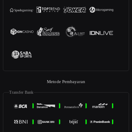
Metode Pembayaran
Transfer Bank