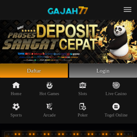
Beranda
Slot Online
Live Casino
Sportsbook
Arcade
Togel Online
Daftar
Login
Poker
Whatsapp
Home
Hot Games
Slots
Live Casino
Telegram
Sports
Arcade
Poker
Togel Online
Livechat