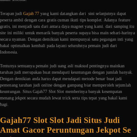
Terapan judi
Gajah 77
yang kami datangkan dari sini selanjutnya dapat
peserta ambil dengan cara gratis cuman ikuti tips komplet. Adanya feature
gratis, ini menjadi satu dari antara daya magnet yang kami. dari samping itu
site ini miliki untuk menarik banyak peserta supaya bisa main sehari-harinya
secara nyaman. Dengan demikian kami mempunyai satu pegangan inti yang
bakal optimalkan kembali pada layani seluruhnya pemain judi dari
Indonesia.
Tentunya semuanya pemain judi uang asli maksud pentingnya mainkan
taruhan judi merupakan buat mendapati keuntungan dengan jumlah banyak.
Dengan demikian anda harus dapat mendapati metode benar buat jadi
pemenang taruhan judi online dengan gampang biar memperoleh sejumlah
keuntungan. Situs Gajah77 Slot Slot memberinya banyak kesempatan
menang jekpot secara mudah lewat trick serta tips tepat yang bakal kami
bagi.
Gajah77 Slot Slot Jadi Situs Judi
Amat Gacor Peruntungan Jekpot Se