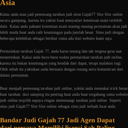
Asia
Kalau anda mau jadi pemenang taruhan judi situs Gajah77 Slot Slot online
secara gampang, karena itu yakini buat menyadari ketentuan main terlebih
dulu. Kalau anda pahami ketentuan main masing-masing permainan akan jadi
lebih muda buat anda raih keuntungan pada jumlah besar. Situs judi dengan
beberapa kelebihan sebagai berikut cuma ada dari website kami saja.
Permainkan taruhan Gajah 77, anda harus tenang dan tak tergesa-gesa saat
menentukan. Kalau anda buru-buru waktu permainkan taruhan judi online,
karena itu bukan keuntungan yang hendak dari dapat, tetapi malahan rugi.
Oleh sebab itu yakinkan anda bermain dengan tenang serta konsentrasi dari
dalam permainan.
Buat menjadi pemenang taruhan judi online, yakini anda memakai trick benar
buat taruhan. dari samping itu penting buat anda buat tergabung sama website
judi online terpilih supaya ringan memenangi taruhan judi online. Seperti
situs judi Gajah77 Slot Slot online sebagai situs judi terbaik buat anda.
Bandar Judi Gajah 77 Jadi Agen Dapat
dari percaya Memiliki lisensi Sah Paling