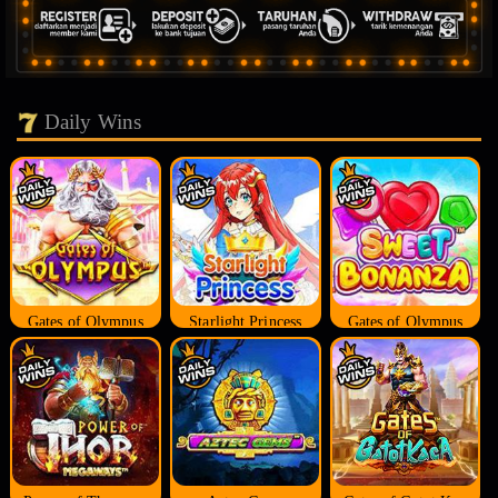
Daily Wins
Gates of Olympus
Starlight Princess
Gates of Olympus