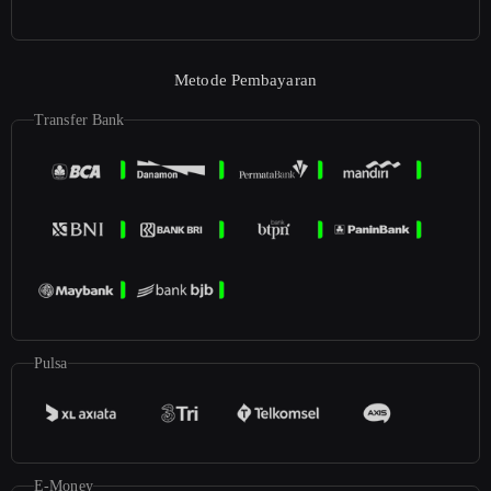
Metode Pembayaran
Transfer Bank
Pulsa
E-Money