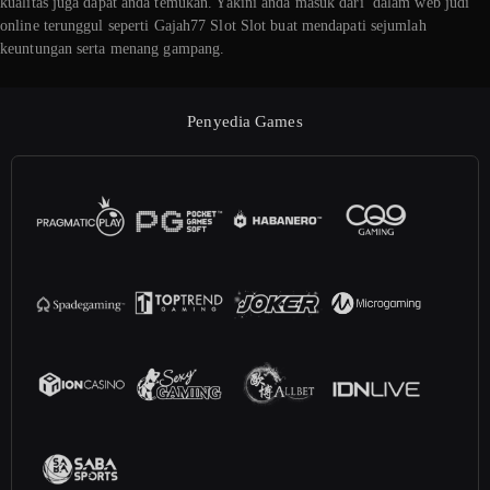
kualitas juga dapat anda temukan. Yakini anda masuk dari dalam web judi
online terunggul seperti Gajah77 Slot Slot buat mendapati sejumlah
keuntungan serta menang gampang.
Penyedia Games